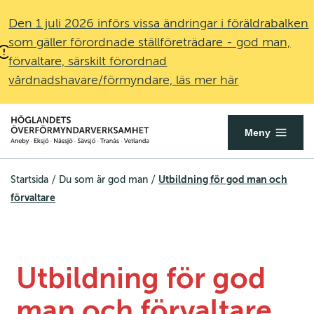
Den 1 juli 2026 införs vissa ändringar i föräldrabalken
som gäller förordnade ställföreträdare - god man,
förvaltare, särskilt förordnad
vårdnadshavare/förmyndare, läs mer här
Överförmyndare.se
Öppna
Meny
mobilmenyn
/
/
Utbildning för god man och
Startsida
Du som är god man
förvaltare
Utbildning för god 
man och förvaltare