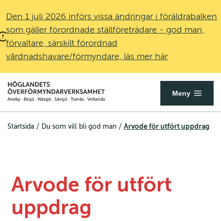
Den 1 juli 2026 införs vissa ändringar i föräldrabalken
som gäller förordnade ställföreträdare - god man,
förvaltare, särskilt förordnad
vårdnadshavare/förmyndare, läs mer här
Överförmyndare.se
Öppna
Meny
mobilmenyn
/
/
Arvode för utfört uppdrag
Startsida
Du som vill bli god man
Arvode för utfört 
uppdrag