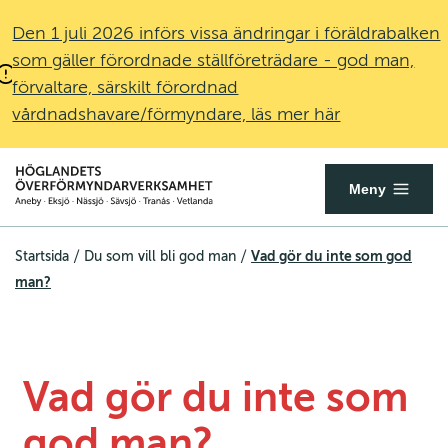
Den 1 juli 2026 införs vissa ändringar i föräldrabalken
som gäller förordnade ställföreträdare - god man,
förvaltare, särskilt förordnad
vårdnadshavare/förmyndare, läs mer här
Överförmyndare.se
Öppna
Meny
mobilmenyn
/
/
Vad gör du inte som god
Startsida
Du som vill bli god man
man?
Vad gör du inte som 
god man?