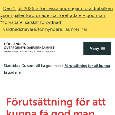
Den 1 juli 2026 införs vissa ändringar i föräldrabalken
som gäller förordnade ställföreträdare - god man,
förvaltare, särskilt förordnad
vårdnadshavare/förmyndare, läs mer här
Överförmyndare.se
Öppna
Meny
mobilmenyn
/
/
Förutsättning för att kunna
Startsida
Du som vill ha god man
få god man
Förutsättning för att 
kunna få god man